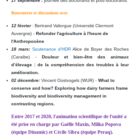
17 septembre :
journée des doctorants et post-doctorants.
Rencontres et discussions avec
12 février
: Bertrand Valiorgue (Université Clermont
Auvergne) -
Refonder l'agriculture à l'heure de
l'Anthropocène
18 mars:
Soutenance d’HDR
Alice de Boyer des Roches
(Caraibe) -
Douleur et bien-être des animaux
d’élevage : de la compréhension des troubles à leur
amélioration.
02 décembre:
Vincent Oostvogels (WUR) -
What to
conserve and how? Exploring how dairy farmers frame
biodiversity and biodiversity management in
contrasting regions.
Entre 2017 et 2020, l'animation scientifique de l'unité a
été prise en charge par Gaëlle Maxin,
Milka Popova
(équipe Dinamic) et Cécile Sibra (équipe Peraq)
.